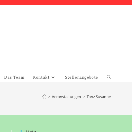
Das Team
Kontakt
Stellenangebote
Website-
Suche
umschalten
>
Veranstaltungen
>
Tanz Susanne
Meta