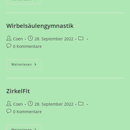
Wirbelsäulengymnastik
Beitrags-
Beitrag
Beitrags-
Coen
28. September 2022
Autor:
veröffentlicht:
Kategorie:
Beitrags-
0 Kommentare
Kommentare:
Wirbelsäulengymnastik
Weiterlesen
ZirkelFit
Beitrags-
Beitrag
Beitrags-
Coen
28. September 2022
Autor:
veröffentlicht:
Kategorie:
Beitrags-
0 Kommentare
Kommentare:
ZirkelFit
Weiterlesen