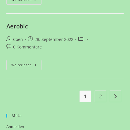
Aerobic
Beitrags-
Beitrag
Beitrags-
Coen
28. September 2022
Autor:
veröffentlicht:
Kategorie:
Beitrags-
0 Kommentare
Kommentare:
Aerobic
Weiterlesen
1
2
Zur näc
Meta
Anmelden