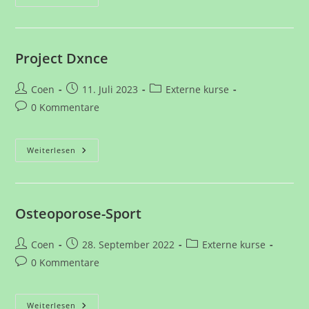
Project Dxnce
Beitrags-
Beitrag
Beitrags-
Coen
11. Juli 2023
Externe kurse
Autor:
veröffentlicht:
Kategorie:
Beitrags-
0 Kommentare
Kommentare:
Project
Weiterlesen
Dxnce
Osteoporose-Sport
Beitrags-
Beitrag
Beitrags-
Coen
28. September 2022
Externe kurse
Autor:
veröffentlicht:
Kategorie:
Beitrags-
0 Kommentare
Kommentare:
Osteoporose-
Weiterlesen