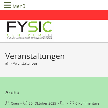
Menü
Zum
Inhalt
springen
Veranstaltungen
>
Veranstaltungen
Aroha
Beitrags-
Beitrag
Beitrags-
Beitrags-
Coen
30. Oktober 2025
0 Kommentare