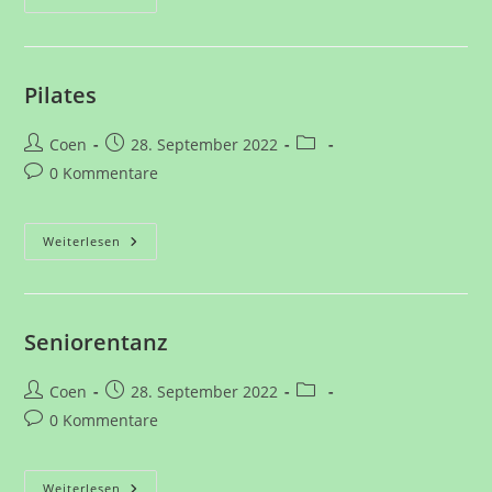
Sport
Pilates
Beitrags-
Beitrag
Beitrags-
Coen
28. September 2022
Autor:
veröffentlicht:
Kategorie:
Beitrags-
0 Kommentare
Kommentare:
Pilates
Weiterlesen
Seniorentanz
Beitrags-
Beitrag
Beitrags-
Coen
28. September 2022
Autor:
veröffentlicht:
Kategorie:
Beitrags-
0 Kommentare
Kommentare:
Seniorentanz
Weiterlesen