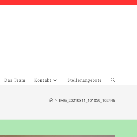
Das Team
Kontakt
Stellenangebote
Website-
Suche
umschalten
>
IMG_20210811_101059_102446