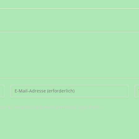
Gib
G
deine
d
E-
We
ser für meinen nächsten Kommentar speichern.
Mail-
U
Adresse
ei
zum
(o
Kommentieren