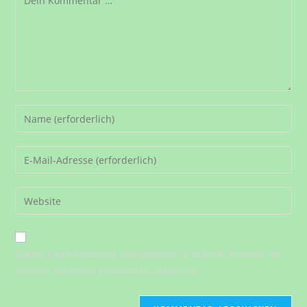
Gib
deinen
Namen
Gib
oder
deine
Benutzernamen
E-
Gib
zum
Mail-
deine
Kommentieren
Adresse
Website-
ein
zum
URL
Name, E-Mail-Adresse und Website in diesem Browser für
Kommentieren
ein
meinen nächsten Kommentar speichern.
ein
(optional)