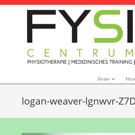
Zum
Inhalt
springen
Home
Phys
logan-weaver-lgnwvr-Z7