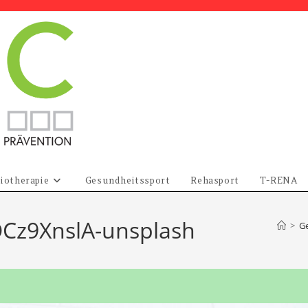
iotherapie
Gesundheitssport
Rehasport
T-RENA
DCz9XnslA-unsplash
>
G