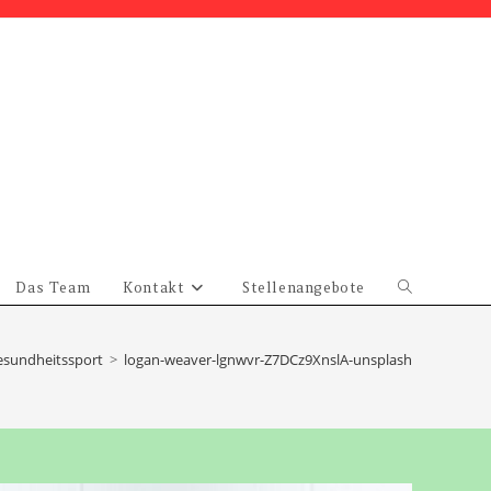
Das Team
Kontakt
Stellenangebote
Website-
Suche
umschalten
esundheitssport
>
logan-weaver-lgnwvr-Z7DCz9XnslA-unsplash