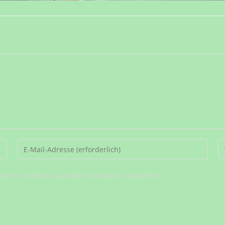
Gib
G
deine
d
E-
We
ser für meinen nächsten Kommentar speichern.
Mail-
U
Adresse
ei
zum
(o
Kommentieren