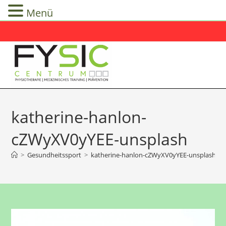
Menü
Zum
Inhalt
springen
katherine-hanlon-
cZWyXV0yYEE-unsplash
>
Gesundheitssport
>
katherine-hanlon-cZWyXV0yYEE-unsplash