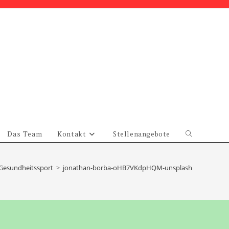
Das Team
Kontakt
Stellenangebote
Website-
Suche
umschalten
Gesundheitssport
>
jonathan-borba-oHB7VKdpHQM-unsplash