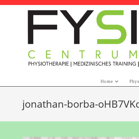
Zum
Inhalt
springen
Home
Phys
jonathan-borba-oHB7V