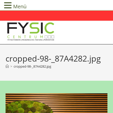
Menü
Zum
Inhalt
springen
cropped-98-_87A4282.jpg
>
cropped-98-_87A4282.jpg